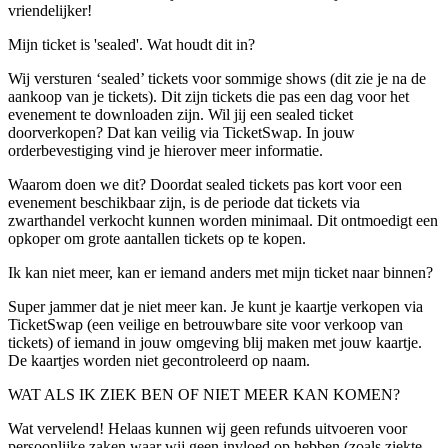
vriendelijker!
Mijn ticket is 'sealed'. Wat houdt dit in?
Wij versturen ‘sealed’ tickets voor sommige shows (dit zie je na de
aankoop van je tickets). Dit zijn tickets die pas een dag voor het
evenement te downloaden zijn. Wil jij een sealed ticket
doorverkopen? Dat kan veilig via TicketSwap. In jouw
orderbevestiging vind je hierover meer informatie.
Waarom doen we dit? Doordat sealed tickets pas kort voor een
evenement beschikbaar zijn, is de periode dat tickets via
zwarthandel verkocht kunnen worden minimaal. Dit ontmoedigt een
opkoper om grote aantallen tickets op te kopen.
Ik kan niet meer, kan er iemand anders met mijn ticket naar binnen?
Super jammer dat je niet meer kan. Je kunt je kaartje verkopen via
TicketSwap (een veilige en betrouwbare site voor verkoop van
tickets) of iemand in jouw omgeving blij maken met jouw kaartje.
De kaartjes worden niet gecontroleerd op naam.
WAT ALS IK ZIEK BEN OF NIET MEER KAN KOMEN?
Wat vervelend! Helaas kunnen wij geen refunds uitvoeren voor
persoonlijke zaken waar wij geen invloed op hebben (zoals ziekte,