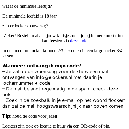
wat is de minimale leeftijd?
De minimale leeftijd is 18 jaar.
zijn er lockers aanwezig?
Zeker! Bestel nu alvast jouw kluisje zodat je bij binnenkomst direct
kan feesten via
deze link.
In een medium locker kunnen 2/3 jassen en in een large locker 3/4
jassen!
𝗪𝗮𝗻𝗻𝗲𝗲𝗿 𝗼𝗻𝘁𝘃𝗮𝗻𝗴 𝗶𝗸 𝗺𝗶𝗷𝗻 𝗰𝗼𝗱𝗲
?
– Je zal op de woensdag voor de show een mail
ontvangen van
info@elockers.nl
met daarin je
lockernummer + code
– De mail belandt regelmatig in de spam, check deze
ook
– Zoek in de zoekbalk in je e-mail op het woord “locker”
dan zal de mail hoogstwaarschijnlijk naar boven komen.
𝗧𝗶𝗽
: houd de code voor jezelf.
Lockers zijn ook op locatie te huur via een QR-code of pin.